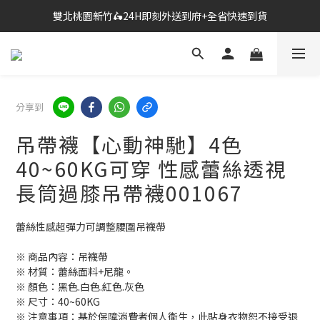
🔗點我跳轉進入👉台灣No2情趣用品商城
🔗點我跳轉進入👉台灣No2情趣用品商城
全台超商滿$600免運🎉網購獨享85折+滿千送百
雙北桃園新竹🛵24H即刻外送到府+全省快速到貨
分享到
🔗點我跳轉進入👉台灣No2情趣用品商城
吊帶襪【心動神馳】4色
40~60KG可穿 性感蕾絲透視
長筒過膝吊帶襪001067
蕾絲性感超彈力可調整腰圍吊襪帶
※ 商品內容：吊襪帶
※ 材質：蕾絲面料+尼龍。
※ 顏色：黑色.白色.紅色.灰色
※ 尺寸：40~60KG
※ 注意事項：基於保障消費者個人衛生，此貼身衣物恕不接受退