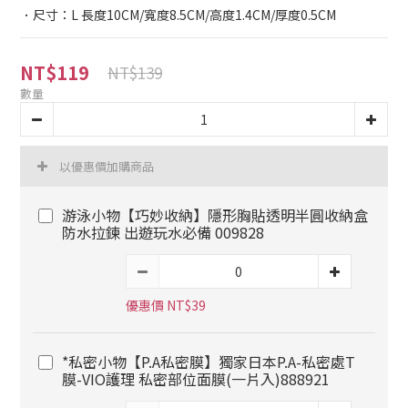
．尺寸：L 長度10CM/寬度8.5CM/高度1.4CM/厚度0.5CM
NT$119
NT$139
數量
以優惠價加購商品
游泳小物【巧妙收納】隱形胸貼透明半圓收納盒
防水拉鍊 出遊玩水必備 009828
優惠價 NT$39
*私密小物【P.A私密膜】獨家日本P.A-私密處T
膜-VIO護理 私密部位面膜(一片入)888921