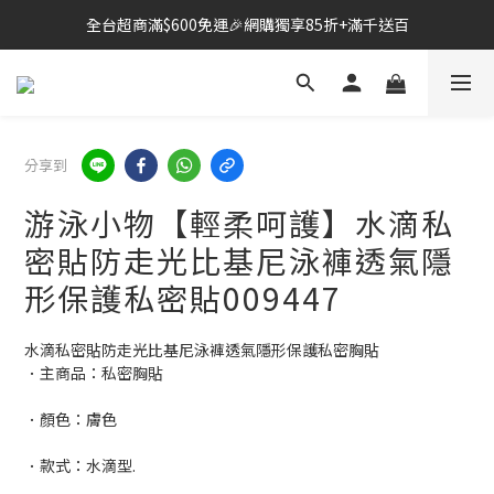
全台超商滿$600免運🎉網購獨享85折+滿千送百
🔗點我跳轉進入👉台灣No2情趣用品商城
雙北桃園新竹🛵24H即刻外送到府+全省快速到貨
🔗點我跳轉進入👉台灣No2情趣用品商城
分享到
游泳小物【輕柔呵護】水滴私
密貼防走光比基尼泳褲透氣隱
形保護私密貼009447
水滴私密貼防走光比基尼泳褲透氣隱形保護私密胸貼
．主商品：私密胸貼
．顏色：膚色
．款式：水滴型.