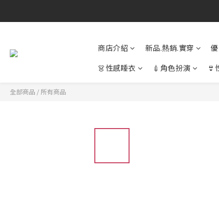
商店介紹
新品.熱銷.實穿
優
👗性感睡衣
💉角色扮演

全部商品
/
所有商品