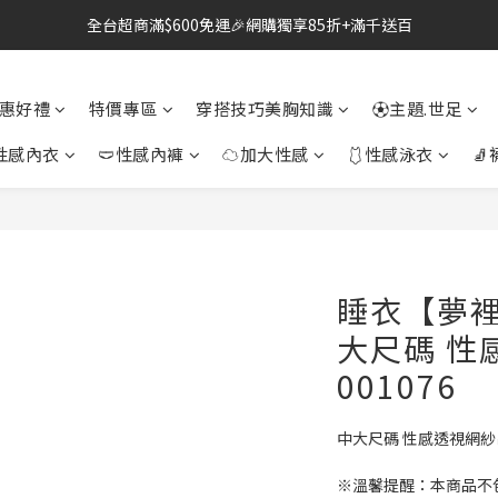
全台超商滿$600免運🎉網購獨享85折+滿千送百
🔗點我跳轉進入👉台灣No2情趣用品商城
雙北桃園新竹🛵24H即刻外送到府+全省快速到貨
惠好禮
特價專區
穿搭技巧美胸知識
⚽主題.世足
🔗點我跳轉進入👉台灣No2情趣用品商城
性感內衣
🩲性感內褲
☁加大性感
🩱性感泳衣
🧦
睡衣【夢裡花
大尺碼 性
001076
中大尺碼 性感透視網
※溫馨提醒：本商品不