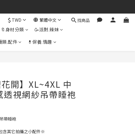
$
TWD
繁體中文
找商品
🔖身材分類
🥳派對.辣妹
襪類.配件
💊保養.情趣
立即購買
開】XL~4XL 中
感透視網紗吊帶睡袍
紗吊帶睡袍
包含其它拍攝之小配件※