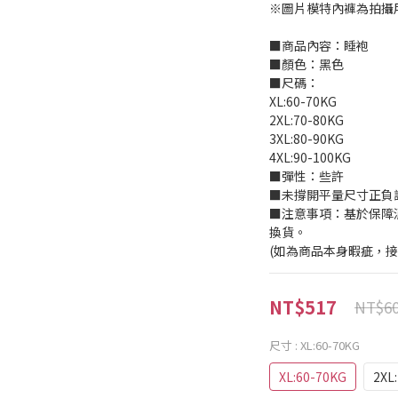
※圖片模特內褲為拍攝
■商品內容：睡袍
■顏色：黑色
■尺碼：
XL:60-70KG
2XL:70-80KG
3XL:80-90KG
4XL:90-100KG
■彈性：些許
■未撐開平量尺寸正負誤差
■注意事項：基於保障
換貨。
(如為商品本身暇疵，
NT$517
NT$6
尺寸
: XL:60-70KG
XL:60-70KG
2XL