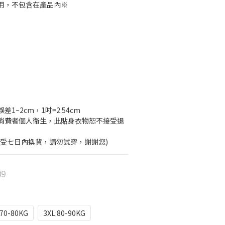
用，不包含在產品內※
1~2cm，1吋=2.54cm
消費者個人衛生，此貼身衣物恕不接受退
接受七日內換貨，請勿試穿，謝謝您)
09
:70-80KG
3XL:80-90KG