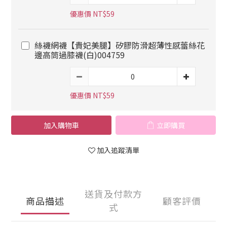
優惠價 NT$59
絲襪網襪【貴妃美腿】矽膠防滑超薄性感蕾絲花
邊高筒過膝襪(白)004759
優惠價 NT$59
加入購物車
立即購買
加入追蹤清單
送貨及付款方
商品描述
顧客評價
式