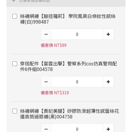
以優惠價加購商品
絲襪網襪【腳控羅莉】 學院風黑白條紋性感絲
襪(白)998487
優惠價 NT$99
穿搭配件【雷霆出擊】警察系列cos仿真警用配
件6件組004578
優惠價 NT$319
絲襪網襪【貴妃美腿】矽膠防滑超薄性感蕾絲花
邊高筒過膝襪(黑)004758