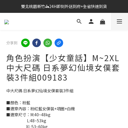
🔗點我跳轉進入👉台灣No2情趣用品商城
🔗點我跳轉進入👉台灣No2情趣用品商城
全台超商滿$600免運🎉網購獨享85折+滿千送百
雙北桃園新竹🛵24H即刻外送到府+全省快速到貨
分享到
🔗點我跳轉進入👉台灣No2情趣用品商城
角色扮演【少女童話】M~2XL
中大尺碼 日系夢幻仙境女僕套
裝3件組009183
中大尺碼 日系夢幻仙境女僕套裝3件組
■顏色：粉藍
■適穿內容：粉紅藍女僕裝+項圈+白襪
■適穿尺寸：M:40~48kg
                        L:48~53kg
                       XL:53~60kg