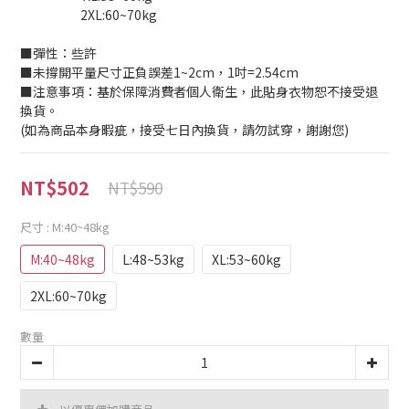
                      2XL:60~70kg
■彈性：些許
■未撐開平量尺寸正負誤差1~2cm，1吋=2.54cm
■注意事項：基於保障消費者個人衛生，此貼身衣物恕不接受退
換貨。
(如為商品本身暇疵，接受七日內換貨，請勿試穿，謝謝您)
NT$502
NT$590
尺寸
: M:40~48kg
M:40~48kg
L:48~53kg
XL:53~60kg
2XL:60~70kg
數量