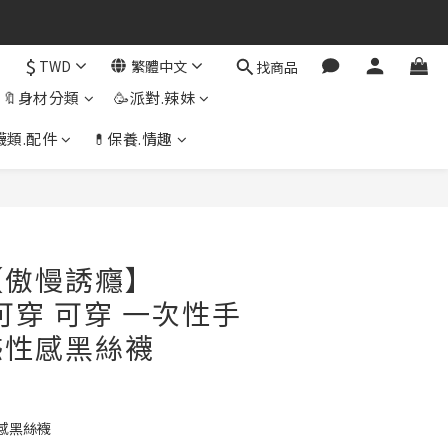
$
TWD
繁體中文
找商品
🔖身材分類
🥳派對.辣妹
襪類.配件
💊保養.情趣
立即購買
【傲慢誘癮】
G可穿 可穿 一次性手
惑性感黑絲襪
感黑絲襪