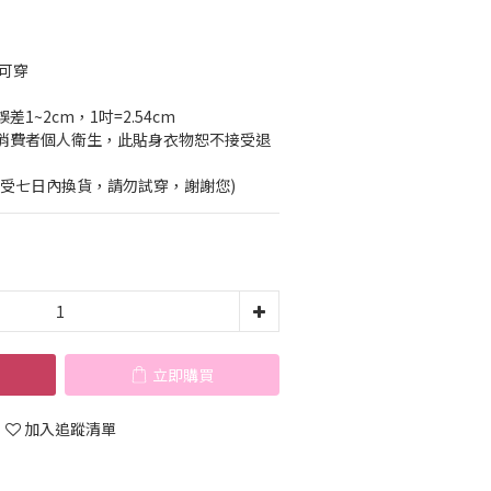
G可穿
1~2cm，1吋=2.54cm
消費者個人衛生，此貼身衣物恕不接受退
接受七日內換貨，請勿試穿，謝謝您)
立即購買
加入追蹤清單