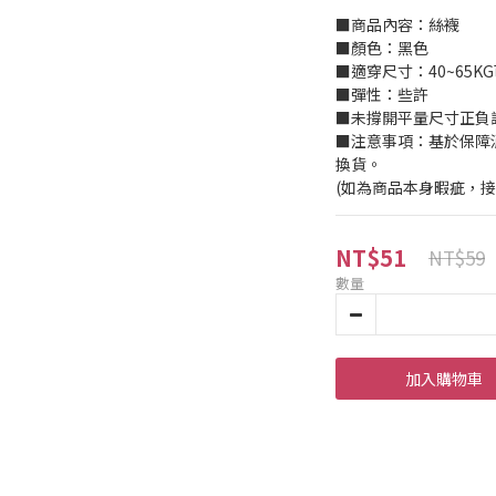
■商品內容：絲襪
■顏色：黑色
■適穿尺寸：40~65K
■彈性：些許
■未撐開平量尺寸正負誤差
■注意事項：基於保障
換貨。
(如為商品本身暇疵，
NT$51
NT$59
數量
加入購物車