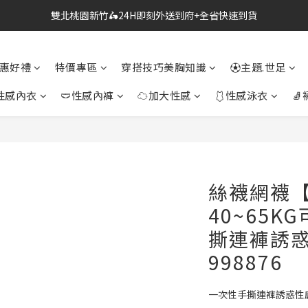
雙北桃園新竹🛵24H即刻外送到府+全省快速到貨
🔗點我跳轉進入👉台灣No2情趣用品商城
🔗點我跳轉進入👉台灣No2情趣用品商城
惠好禮
特價專區
穿搭技巧美胸知識
⚽主題.世足
性感內衣
🩲性感內褲
☁加大性感
🩱性感泳衣
🧦
絲襪網襪
40~65K
撕連褲誘
998876
一次性手撕連褲誘惑性