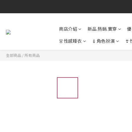
商店介紹
新品.熱銷.實穿
優
👗性感睡衣
💉角色扮演

全部商品
/
所有商品