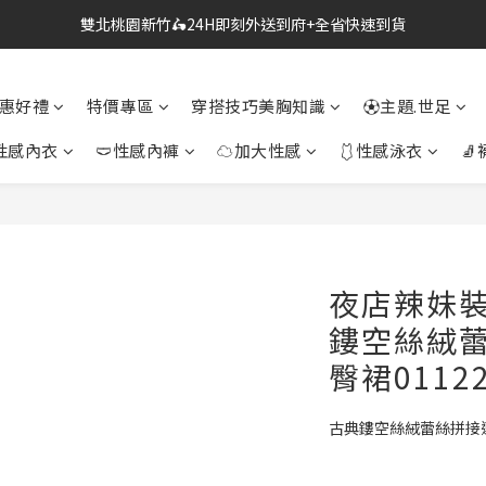
🔗點我跳轉進入👉台灣No2情趣用品商城
🔗點我跳轉進入👉台灣No2情趣用品商城
惠好禮
特價專區
穿搭技巧美胸知識
⚽主題.世足
性感內衣
🩲性感內褲
☁加大性感
🩱性感泳衣
🧦
夜店辣妹
鏤空絲絨
臀裙0112
古典鏤空絲絨蕾絲拼接