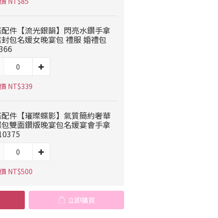
價 NT$85
搭配件【流光銀韻】閃亮水鑽手拿
信封包名媛女晚宴包 禮服 婚禮包
366
 NT$339
搭配件【璀璨蝶影】氣質簡約奢華
蝶包雙面鑽版晚宴包名媛宴會手拿
10375
 NT$500
立即購買