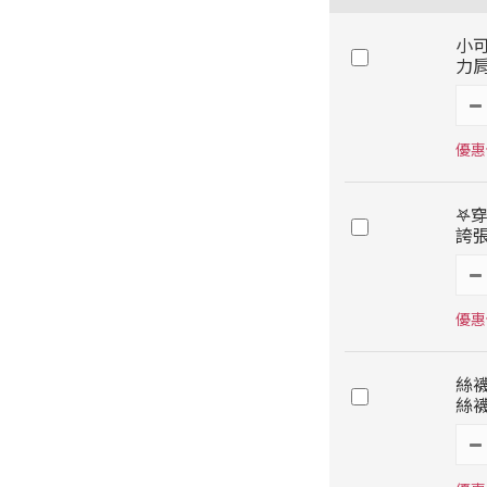
小
力肩
優惠
𖤐
誇張
優惠
絲
絲襪