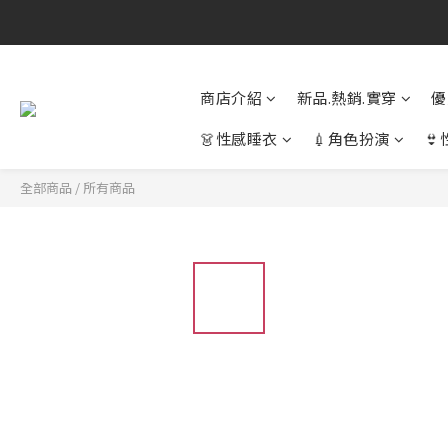
商店介紹
新品.熱銷.實穿
優
👗性感睡衣
💉角色扮演

全部商品
/
所有商品