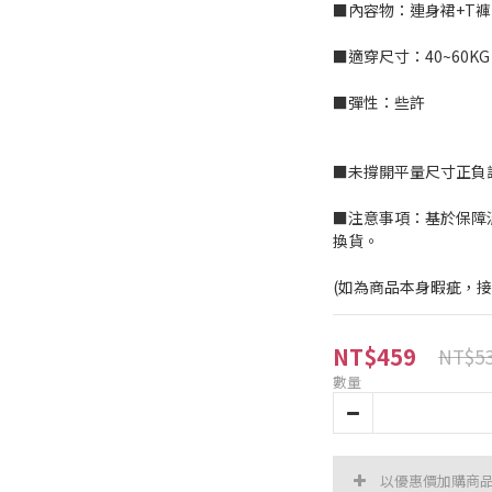
■內容物：連身裙+T褲
■適穿尺寸：40~60KG
■彈性：些許
■未撐開平量尺寸正負誤差
■注意事項：基於保障
換貨。
(如為商品本身暇疵，
NT$459
NT$5
數量
以優惠價加購商