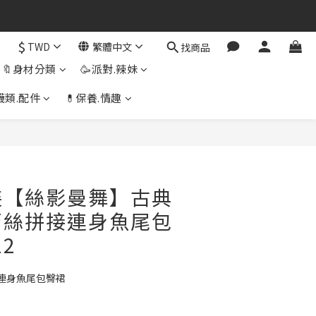
$
TWD
繁體中文
找商品
🔖身材分類
🥳派對.辣妹
襪類.配件
💊保養.情趣
立即購買
裝【絲影曼舞】古典
蕾絲拼接連身魚尾包
22
連身魚尾包臀裙