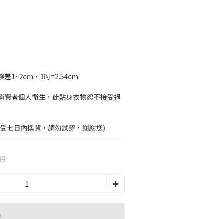
1~2cm，1吋=2.54cm
消費者個人衛生，此貼身衣物恕不接受退
接受七日內換貨，請勿試穿，謝謝您)
39
品