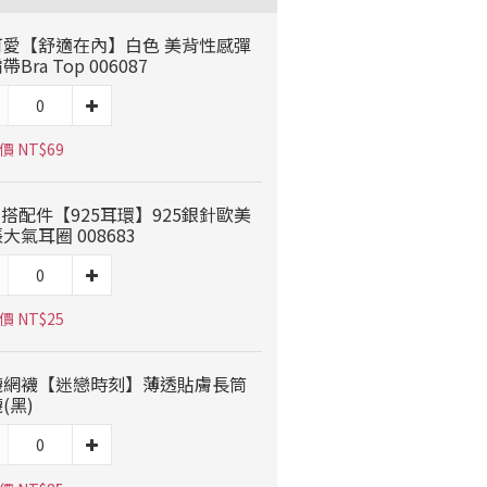
可愛【舒適在內】白色 美背性感彈
帶Bra Top 006087
價 NT$69
穿搭配件【925耳環】925銀針歐美
大氣耳圈 008683
價 NT$25
襪網襪【迷戀時刻】薄透貼膚長筒
(黑)