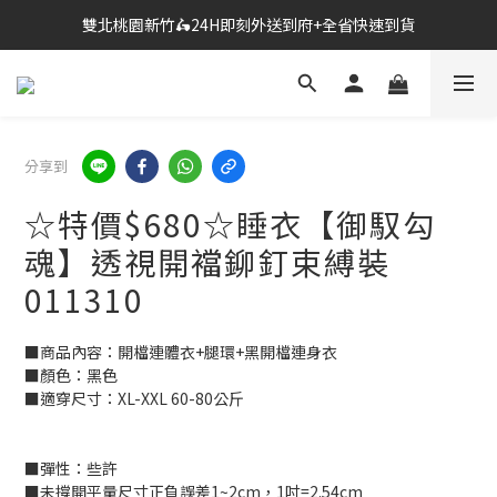
雙北桃園新竹🛵24H即刻外送到府+全省快速到貨
🔗點我跳轉進入👉台灣No2情趣用品商城
🔗點我跳轉進入👉台灣No2情趣用品商城
分享到
☆特價$680☆睡衣【御馭勾
魂】透視開襠鉚釘束縛裝
011310
■商品內容：開檔連體衣+腿環+黑開檔連身衣 
■顏色：黑色
■適穿尺寸：XL-XXL 60-80公斤
■彈性：些許
■未撐開平量尺寸正負誤差1~2cm，1吋=2.54cm