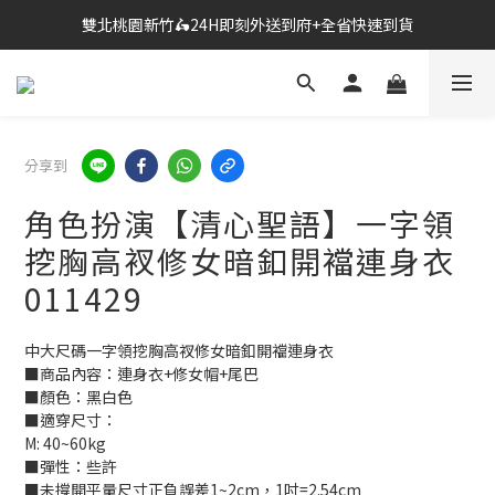
雙北桃園新竹🛵24H即刻外送到府+全省快速到貨
🔗點我跳轉進入👉台灣No2情趣用品商城
🔗點我跳轉進入👉台灣No2情趣用品商城
分享到
角色扮演【清心聖語】一字領
挖胸高衩修女暗釦開襠連身衣
011429
中大尺碼一字領挖胸高衩修女暗釦開襠連身衣
■商品內容：連身衣+修女帽+尾巴
■顏色：黑白色
■適穿尺寸：
M: 40~60kg
■彈性：些許
■未撐開平量尺寸正負誤差1~2cm，1吋=2.54cm