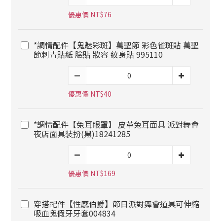
優惠價 NT$76
*調情配件【鬼魅彩斑】萬聖節 彩色雀斑貼 萬聖
節刺青貼紙 臉貼 妝容 紋身貼 995110
優惠價 NT$40
*調情配件【兔耳眼罩】 皮革兔耳面具 派對舞會
夜店面具裝扮(黑)18241285
優惠價 NT$169
穿搭配件【性感伯爵】節日派對舞會道具可伸縮
吸血鬼假牙牙套004834