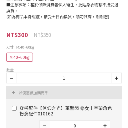
■注意事項：基於保障消費者個人衛生，此貼身衣物恕不接受退
換貨。
(如為商品本身暇疵，接受七日內換貨，請勿試穿，謝謝您)
NT$300
NT$350
尺寸
: M:40~60kg
M:40~60kg
數量
以優惠價加購商品
穿搭配件【信仰之光】萬聖節 修女十字架角色
扮演配件010162