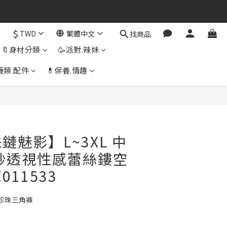
$
TWD
繁體中文
找商品
🔖身材分類
🥳派對.辣妹
襪類.配件
💊保養.情趣
立即購買
鏈魅影】L~3XL 中
紗透視性感蕾絲鏤空
11533
珍珠三角褲