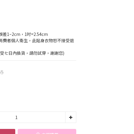
1~2cm，1吋=2.54cm
消費者個人衛生，此貼身衣物恕不接受退
接受七日內換貨，請勿試穿，謝謝您)
45