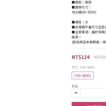
■顏色：黑色
■適穿尺寸：
均大碼:65~85KG
■彈性：大
■未撐開平量尺寸正負誤差
■注意事項：基於保障
換貨。
(如為商品本身暇疵，
NT$124
NT$1
尺寸
: F:65~85KG
F:65~85KG
數量