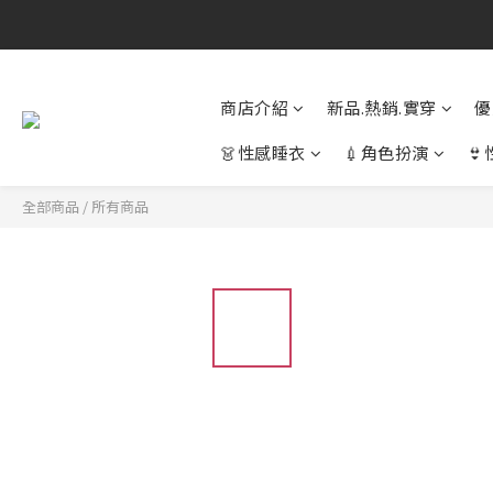
商店介紹
新品.熱銷.實穿
優
👗性感睡衣
💉角色扮演

全部商品
/
所有商品