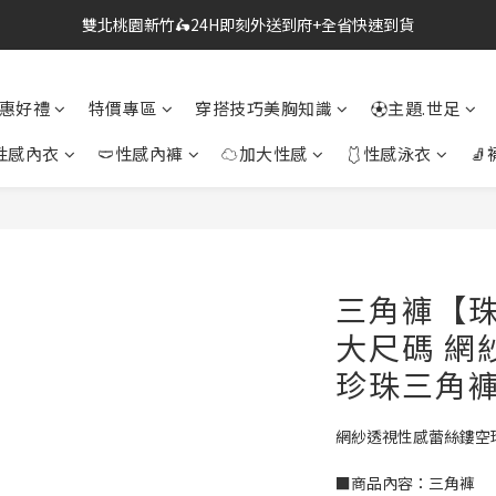
雙北桃園新竹🛵24H即刻外送到府+全省快速到貨
🔗點我跳轉進入👉台灣No2情趣用品商城
🔗點我跳轉進入👉台灣No2情趣用品商城
惠好禮
特價專區
穿搭技巧美胸知識
⚽主題.世足
性感內衣
🩲性感內褲
☁加大性感
🩱性感泳衣
🧦
三角褲【珠
大尺碼 網
珍珠三角褲0
網紗透視性感蕾絲鏤空
■商品內容：三角褲