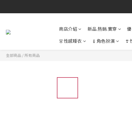
商店介紹
新品.熱銷.實穿
優
👗性感睡衣
💉角色扮演

全部商品
/
所有商品