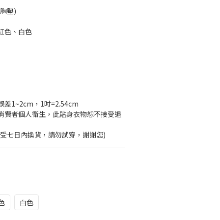
胸墊)
紅色、白色
1~2cm，1吋=2.54cm
消費者個人衛生，此貼身衣物恕不接受退
接受七日內換貨，請勿試穿，謝謝您)
色
白色