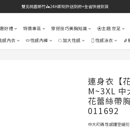
雙北桃園新竹🛵24H即刻外送到府+全省快速到貨
🔗點我跳轉進入👉台灣No2情趣用品商城
🔗點我跳轉進入👉台灣No2情趣用品商城
惠好禮
特價專區
穿搭技巧美胸知識
⚽主題.世足
性感內衣
🩲性感內褲
☁加大性感
🩱性感泳衣
🧦
連身衣【花
M~3XL 
花蕾絲帶
011692
中大尺碼 性感鏤空緹