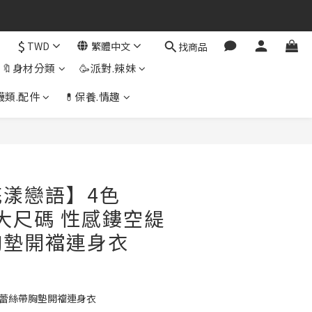
$
TWD
繁體中文
找商品
🔖身材分類
🥳派對.辣妹
襪類.配件
💊保養.情趣
立即購買
漾戀語】4色
中大尺碼 性感鏤空緹
胸墊開襠連身衣
花蕾絲帶胸墊開襠連身衣