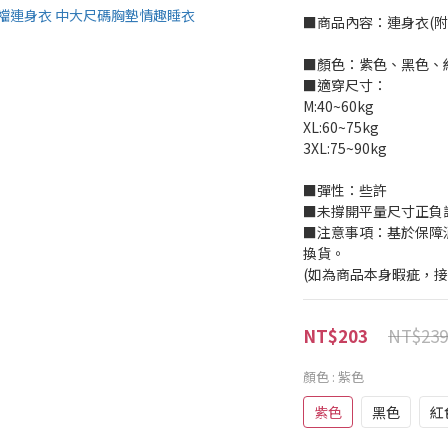
■商品內容：連身衣(附
■顏色：紫色、黑色、
■適穿尺寸：
M:40~60kg
XL:60~75kg
3XL:75~90kg
■彈性：些許
■未撐開平量尺寸正負誤差
■注意事項：基於保障
換貨。
(如為商品本身暇疵，
NT$239
NT$203
顏色
: 紫色
紫色
黑色
紅