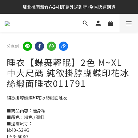
🔗點我跳轉進入👉台灣No2情趣用品商城
🔗點我跳轉進入👉台灣No2情趣用品商城
全台超商滿$600免運🎉網購獨享85折+滿千送百
雙北桃園新竹🛵24H即刻外送到府+全省快速到貨
分享到
🔗點我跳轉進入👉台灣No2情趣用品商城
睡衣【蝶舞輕眠】2色 M~XL
中大尺碼 純欲掛脖蝴蝶印花冰
絲緞面睡衣011791
純欲掛脖蝴蝶印花冰絲緞面睡衣
■商品內容：連身裙
■顏色：粉色 / 棗紅
■適穿尺寸：
M:40~53KG
L:53~60KG