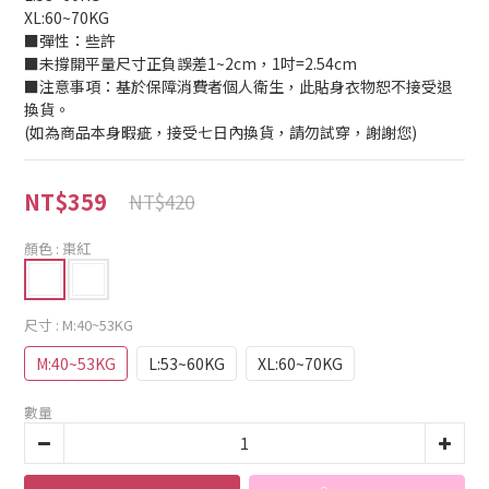
XL:60~70KG
■彈性：些許
■未撐開平量尺寸正負誤差1~2cm，1吋=2.54cm
■注意事項：基於保障消費者個人衛生，此貼身衣物恕不接受退
換貨。
(如為商品本身暇疵，接受七日內換貨，請勿試穿，謝謝您)
NT$359
NT$420
顏色
: 棗紅
尺寸
: M:40~53KG
M:40~53KG
L:53~60KG
XL:60~70KG
數量