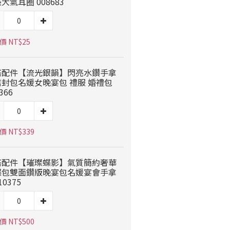
大氣耳圈 008683
價 NT$25
搭配件【流光銀韻】閃亮水鑽手拿
信封包名媛女晚宴包 禮服 婚禮包
366
 NT$339
搭配件【璀璨蝶影】氣質簡約奢華
蝶包雙面鑽版晚宴包名媛宴會手拿
10375
 NT$500