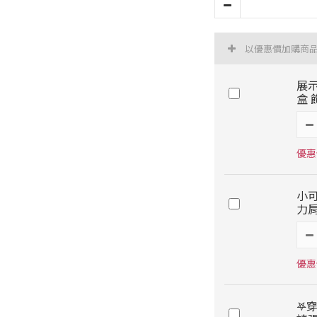
以優惠價加購商
展
盒 
優惠
小
力肩
優惠
𖤐