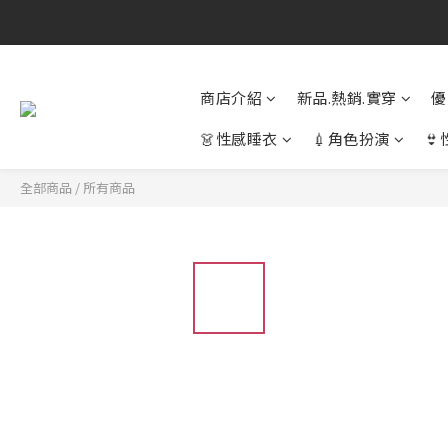
商店介紹
新品.熱銷.實穿
優
👗性感睡衣
💉角色扮演

全部商品
/
所有商品