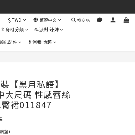
$
TWD
繁體中文
找商品
🔖身材分類
🥳派對.辣妹
襪類.配件
💊保養.情趣
立即購買
妹裝【黑月私語】
L 中大尺碼 性感蕾絲
臀裙011847
裙
胸墊)