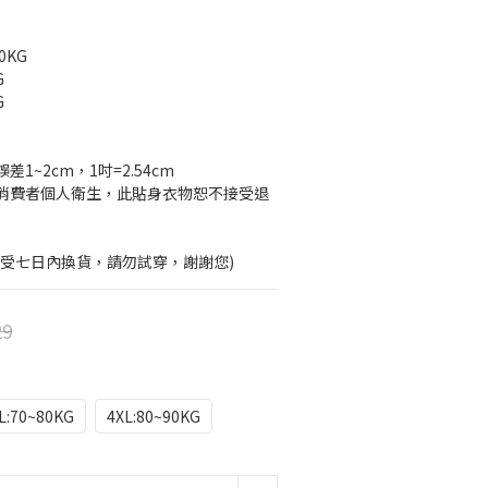
0KG
KG
KG
1~2cm，1吋=2.54cm
消費者個人衛生，此貼身衣物恕不接受退
接受七日內換貨，請勿試穿，謝謝您)
29
L:70~80KG
4XL:80~90KG