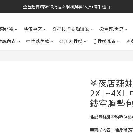
全台超商滿$600免運🎉網購獨享85折+滿千送百
🔗點我跳轉進入👉台灣No2情趣用品商城
雙北桃園新竹🛵24H即刻外送到府+全省快速到貨
惠好禮
特價專區
穿搭技巧美胸知識
⚽主題.世足
🔗點我跳轉進入👉台灣No2情趣用品商城
性感內衣
🩲性感內褲
☁加大性感
🩱性感泳衣
🧦
𖤐夜店辣
2XL~4X
鏤空胸墊包
性感蕾絲鏤空胸墊包臀
■商品內容：連身裙(有