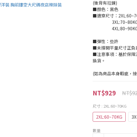
(後背有拉鍊)
■顏色：黑色
■適穿尺寸：2XL:60~7
                     3XL:70~80
                     4XL:80~90
■彈性：些許
■未撐開平量尺寸正負誤差
■注意事項：基於保障
換貨。
(如為商品本身暇疵，
NT$929
NT$9
尺寸
: 2XL:60~70KG
2XL:60~70KG
3X
數量