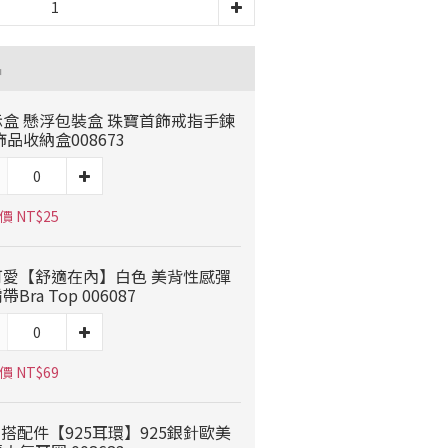
品
示盒 懸浮包裝盒 珠寶首飾戒指手鍊
飾品收納盒008673
價 NT$25
可愛【舒適在內】白色 美背性感彈
帶Bra Top 006087
價 NT$69
穿搭配件【925耳環】925銀針歐美