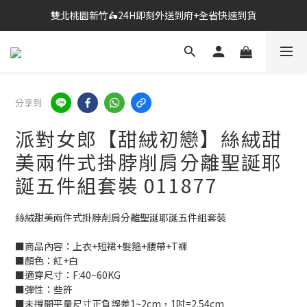
🔗點我跳轉進入👉台灣No2情趣用品商城
🔗點我跳轉進入👉台灣No2情趣用品商城
全台超商滿$600免運🎉網購獨享85折+滿千送百
雙北桃園新竹🛵24H即刻外送到府+全省快速到貨
分享到
🔗點我跳轉進入👉台灣No2情趣用品商城
派對女郎【甜絨初戀】絲絨甜
美兩件式掛脖削肩分離聖誕耶
誕五件組套裝 011877
絲絨甜美兩件式掛脖削肩分離聖誕耶誕五件組套裝
■商品內容：上衣+短裙+髮箍+腰帶+T褲
■顏色：紅+白
■適穿尺寸：F:40~60KG
■彈性：些許
■未撐開平量尺寸正負誤差1~2cm，1吋=2.54cm