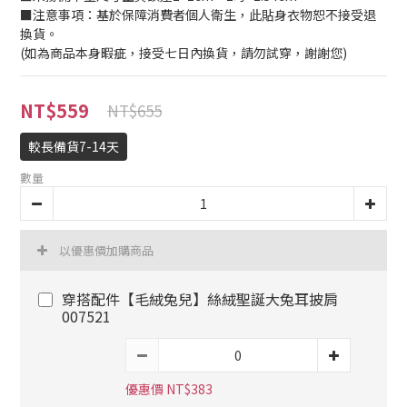
■注意事項：基於保障消費者個人衛生，此貼身衣物恕不接受退
換貨。
(如為商品本身暇疵，接受七日內換貨，請勿試穿，謝謝您)
NT$559
NT$655
較長備貨7-14天
數量
以優惠價加購商品
穿搭配件【毛絨兔兒】絲絨聖誕大兔耳披肩
007521
優惠價 NT$383