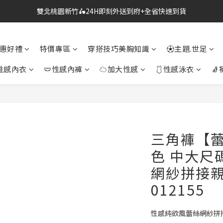
雙北桃園新竹🛵24H即刻外送到府+全省快速到貨
🔗點我跳轉進入👉台灣No2情趣用品商城
🔗點我跳轉進入👉台灣No2情趣用品商城
惠好禮
特價專區
穿搭技巧美胸知識
⚽主題.世足
性感內衣
🩲性感內褲
☁加大性感
🩱性感泳衣
🧦
三角褲【蕾
色 中大尺
網紗拼接
012155
性感純欲風蕾絲網紗拼