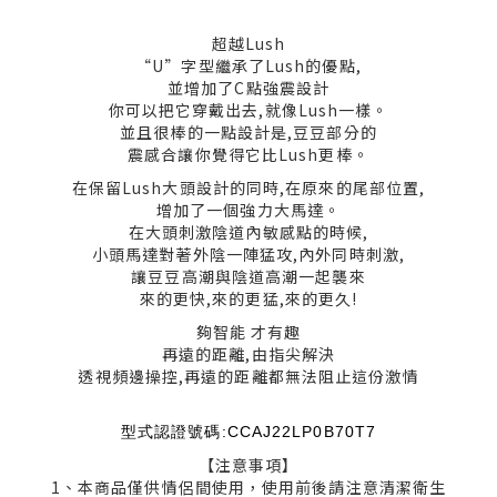
超越Lush
“U”字型繼承了Lush的優點,
並增加了C點強震設計
你可以把它穿戴出去,就像Lush一樣。
並且很棒的一點設計是,豆豆部分的
震感合讓你覺得它比Lush更棒。
在保留Lush大頭設計的同時,在原來的尾部位置,
增加了一個強力大馬達。
在大頭刺激陰道內敏感點的時候,
小頭馬達對著外陰一陣猛攻,內外同時刺激,
讓豆豆高潮與陰道高潮一起襲來
來的更快,來的更猛,來的更久!
夠智能 才有趣
再遠的距離,由指尖解決
透視頻邊操控,再遠的距離都無法阻止這份激情
型式認證號碼:CCAJ22LP0B70T7
【注意事項】
1、本商品僅供情侶間使用，使用前後請注意清潔衛生