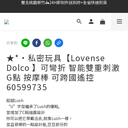
🔗點我跳轉進入👉台灣No2情趣用品商城
🔗點我跳轉進入👉台灣No2情趣用品商城
全台超商滿$600免運🎉網購獨享85折+滿千送百
雙北桃園新竹🛵24H即刻外送到府+全省快速到貨
分享到
🔗點我跳轉進入👉台灣No2情趣用品商城
★*•私密玩具【Lovense
Dolco 】可彎折 智能雙重刺激
G點 按摩棒 可跨國遙控
60599735
超越Lush
“U”字型繼承了Lush的優點,
並增加了C點強震設計
你可以把它穿戴出去,就像Lush一樣。
並且很棒的一點設計是,豆豆部分的