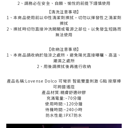
2、請務必在安全、自願、愉悅的前提下謹慎使用
【清洗注意事項】
1、本商品使用前以中性清潔劑擦拭，切勿以揮發性之清潔劑
擦拭
2、擦拭時切勿直接沖洗開關或電源之部位，以免發生短路而
無法使用
【收納注意事項】
1、本商品請收納於陰涼之處所，避免陽光直接曝曬、高溫、
潮濕之處所
2、用後請擦拭後再進行收納
產品名稱:Lovense Dolco 可彎折 智能雙重刺激 G點 按摩棒
可跨國遙控
產品材質:親膚舒適矽膠
充滿電量:~70分鐘
使用時間:~120分鐘
待機時間:~240小時
防水性能:IPX7防水