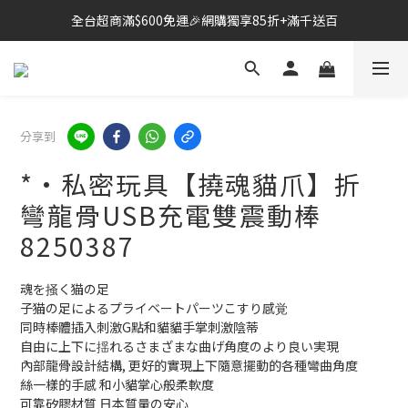
全台超商滿$600免運🎉網購獨享85折+滿千送百
🔗點我跳轉進入👉台灣No2情趣用品商城
雙北桃園新竹🛵24H即刻外送到府+全省快速到貨
🔗點我跳轉進入👉台灣No2情趣用品商城
分享到
*•私密玩具【撓魂貓爪】折
彎龍骨USB充電雙震動棒
8250387
魂を掻く猫の足
子猫の足によるプライベートパーツこすり感覚 
同時棒體插入刺激G點和貓貓手掌刺激陰蒂
自由に上下に揺れるさまざまな曲げ角度のより良い実現
內部龍骨設計結構, 更好的實現上下隨意擺動的各種彎曲角度
絲一樣的手感 和小貓掌心般柔軟度
可靠矽膠材質 日本質量の安心