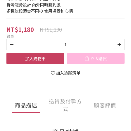
折彎龍骨設計 內外同時雙刺激
多種波段適合不同の 使用場景和心情
NT$1,180
NT$1,290
數量
加入購物車
立即購買
加入追蹤清單
送貨及付款方
商品描述
顧客評價
式