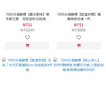
7000元滿額禮【震天動地】樂
7000元滿額禮【超值好禮】隨
夫斯艾妮．泡芙迷你10段高頻
機角色扮演一件
爆震 小巧随身按摩棒998008
NT$1
NT$1
NT$359
NT$850