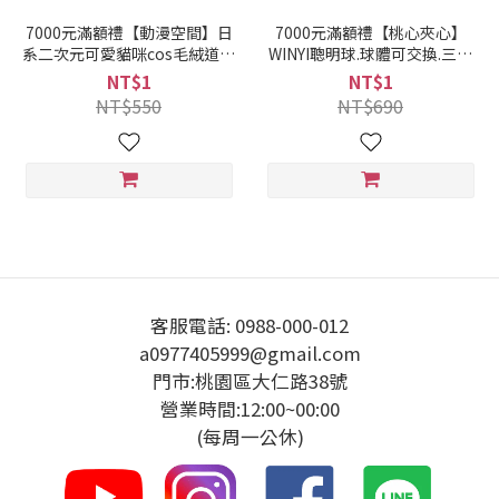
7000元滿額禮【動漫空間】日
7000元滿額禮【桃心夾心】
系二次元可愛貓咪cos毛絨道具
WINYI聰明球.球體可交換.三階
4件組
段訓練 凱格爾訓練999580
NT$1
NT$1
NT$550
NT$690
客服電話: 0988-000-012
a0977405999@gmail.com
門市:桃園區大仁路38號
營業時間:12:00~00:00
(每周一公休)