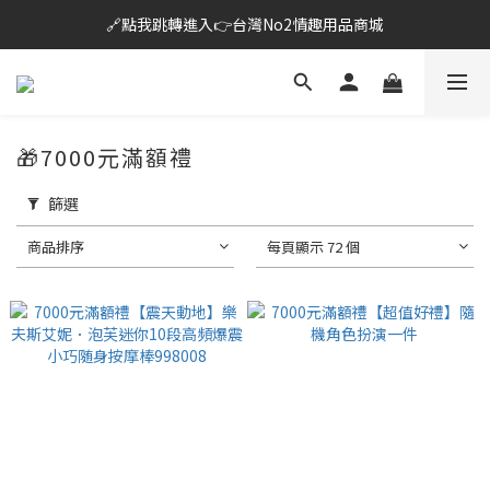
🔗點我跳轉進入👉台灣No2情趣用品商城
🔗點我跳轉進入👉台灣No2情趣用品商城
全台超商滿$600免運🎉網購獨享85折+滿千送百
雙北桃園新竹🛵24H即刻外送到府+全省快速到貨
🎁7000元滿額禮
🔗點我跳轉進入👉台灣No2情趣用品商城
篩選
商品排序
每頁顯示 72 個